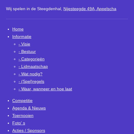
Wij spelen in de
Steegdenhal,
Nijeste
egde 49A, Appelscha
Home
Informatie
- Visie
- Bestuur
- Categorieën
- Lidmaatschap
- Wat nodig?
- (Spel)regels
- Waar, wanneer en hoe laat
Competitie
Agenda & Nieuws
Toernooien
Foto' s
Acties / Sponsors