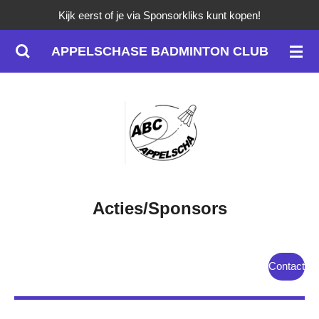
Kijk eerst of je via Sponsorkliks kunt kopen!
Ga
direct
APPELSCHASE BADMINTON CLUB
naar
de
hoofdinhoud
Acties/Sponsors
Contact