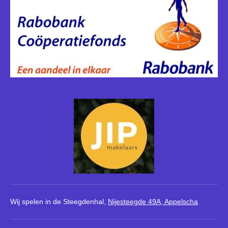
Wij spelen in de
Steegdenhal,
Nijeste
egde 49A, Appelscha