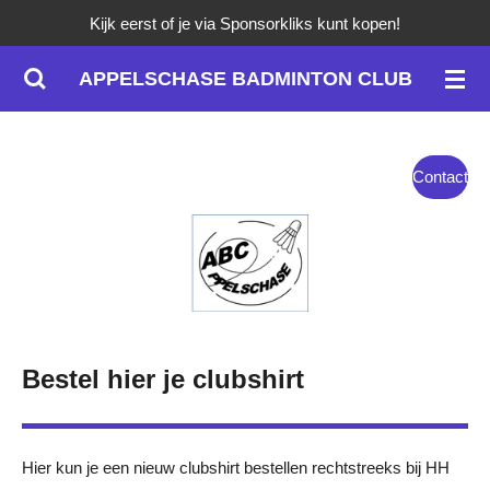
Kijk eerst of je via Sponsorkliks kunt kopen!
Ga
direct
APPELSCHASE BADMINTON CLUB
naar
de
hoofdinhoud
Contact
Bestel hier je clubshirt
Hier kun je een nieuw clubshirt bestellen rechtstreeks bij HH