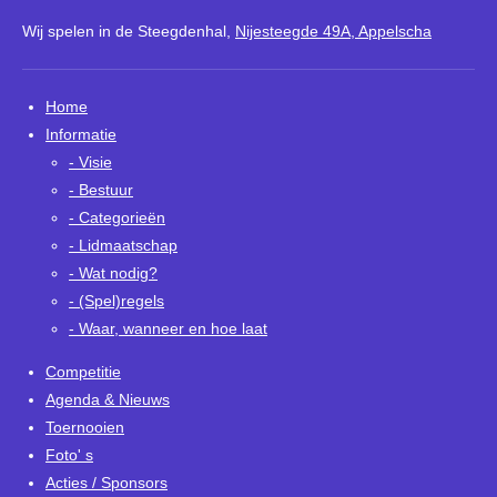
Wij spelen in de
Steegdenhal,
Nijeste
egde 49A, Appelscha
Home
Informatie
- Visie
- Bestuur
- Categorieën
- Lidmaatschap
- Wat nodig?
- (Spel)regels
- Waar, wanneer en hoe laat
Competitie
Agenda & Nieuws
Toernooien
Foto' s
Acties / Sponsors