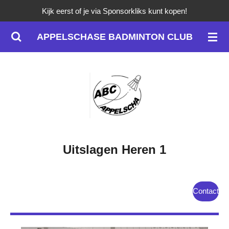
Kijk eerst of je via Sponsorkliks kunt kopen!
Ga
direct
APPELSCHASE BADMINTON CLUB
naar
de
hoofdinhoud
Uitslagen Heren 1
Contact